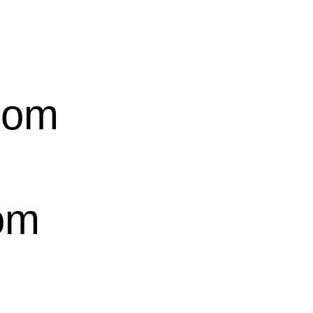
com
om