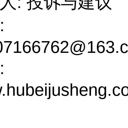
人: 投诉与建议
:
07166762@163.
:
.hubeijusheng.c