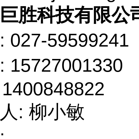
巨胜科技有限公
 027-59599241
 15727001330
 1400848822
人: 柳小敏
: