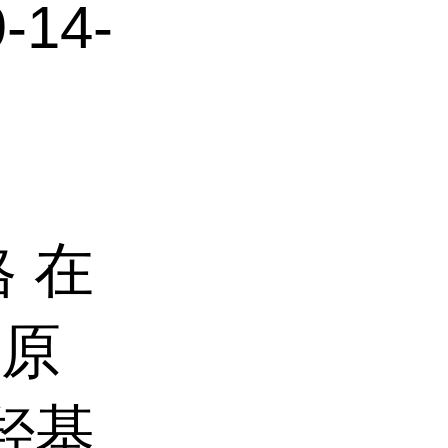
14-
 在
酸原
羟基