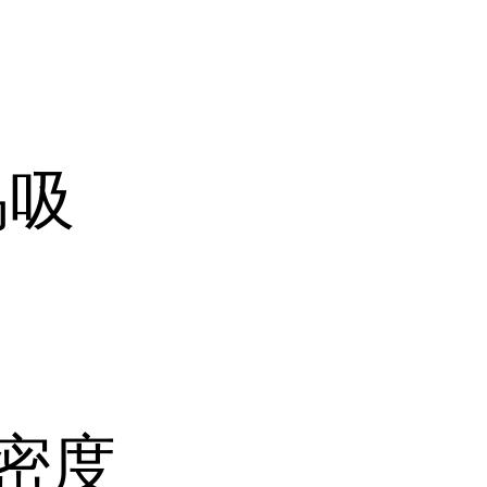
易吸
对密度