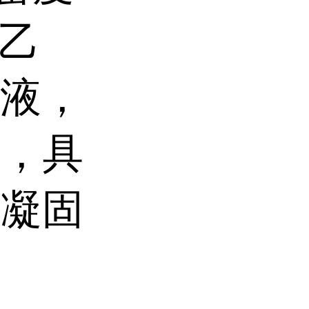
及乙
溶液，
体，具
，凝固