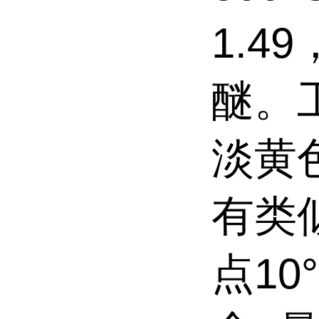
1.
醚。
淡黄
有类
点10