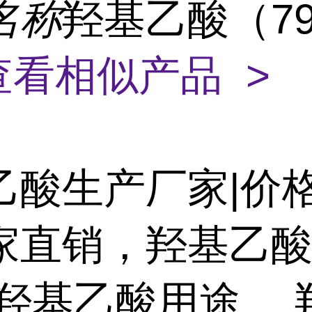
名称
羟基乙酸（79-
查看相似产品 >
乙酸生产厂家|价格
家直销，羟基乙
 羟基乙酸用途、 