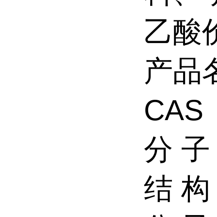
乙酸
产品
CAS
分 子
结 构