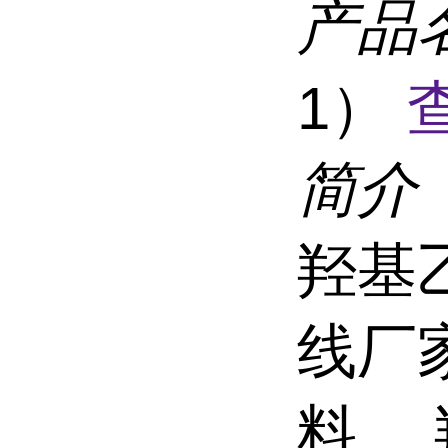
产品
1）
简介
羟基
线厂
料、