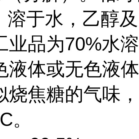
49，溶于水，乙醇
工业品为70%水
色液体或无色液
似烧焦糖的气味
°C。