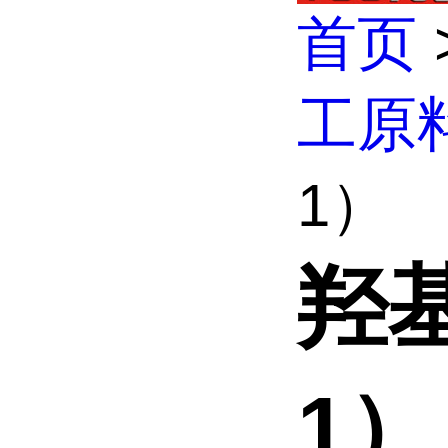
首页
工原
1）
羟基
1）