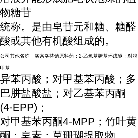
物糖苷
统称。是由皂苷元和糖、糖醛
酸或其他有机酸组成的。
公司其他名称：洛索洛芬钠原料药；2-乙氧基羰基环戊酮；对溴
甲基
异苯丙酸；对甲基苯丙酸；多
巴肼盐酸盐；对乙基苯丙酮
(4-EPP)；
对甲基苯丙酮4-MPP；竹叶黄
酮；皂素；草珊瑚提取物