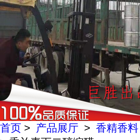
首页
>
产品展厅
>
香精香料