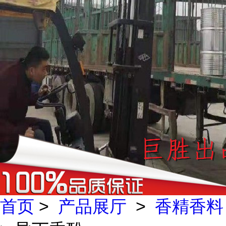
首页
>
产品展厅
>
香精香料