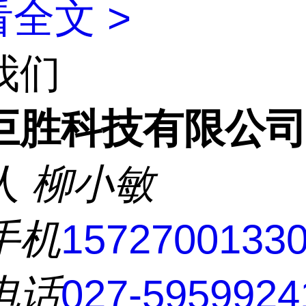
全文 >
我们
巨胜科技有限公
人
柳小敏
手机
1572700133
电话
027-5959924