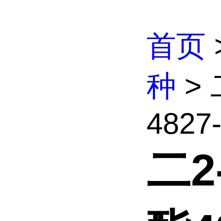
首页
种
>
4827-
二