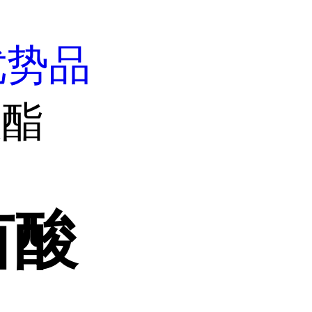
优势品
酸酯
茵酸