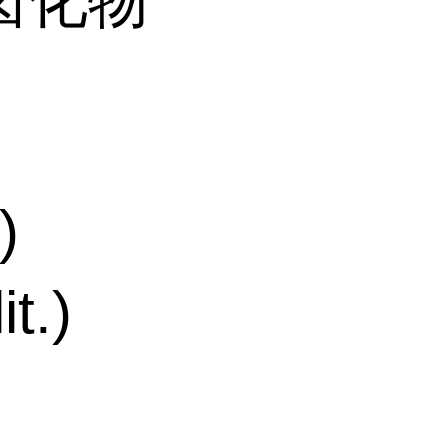
卤化物
)
t.)