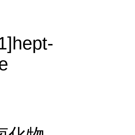
1]hept-
e