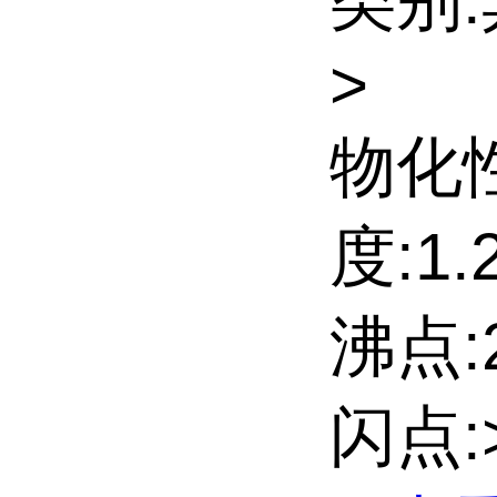
类别
>
物化
度:1.2
沸点:2
闪点:>