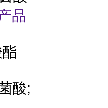
产品
酸酯
菌酸;