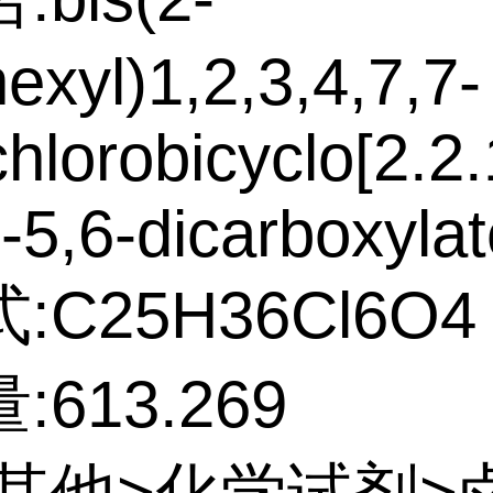
hexyl)1,2,3,4,7,7-
hlorobicyclo[2.2.
-5,6-dicarboxylat
:C25H36Cl6O4
613.269