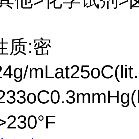
:其他>化学试剂>
性质:密
4g/mLat25oC(lit.
33oC0.3mmHg(li
230°F