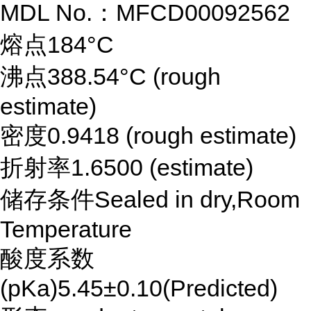
MDL No.：MFCD00092562
熔点184°C
沸点388.54°C (rough
estimate)
密度0.9418 (rough estimate)
折射率1.6500 (estimate)
储存条件Sealed in dry,Room
Temperature
酸度系数
(pKa)5.45±0.10(Predicted)