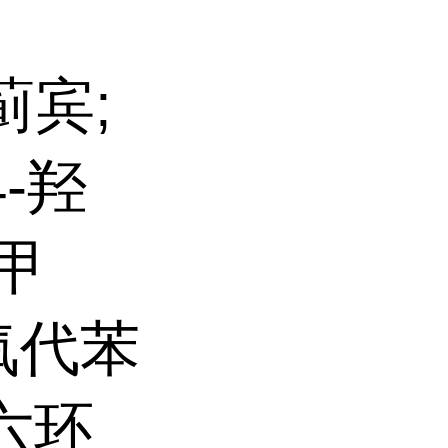
蓟宾;
4-羟
羟甲
-氧代苯
六环