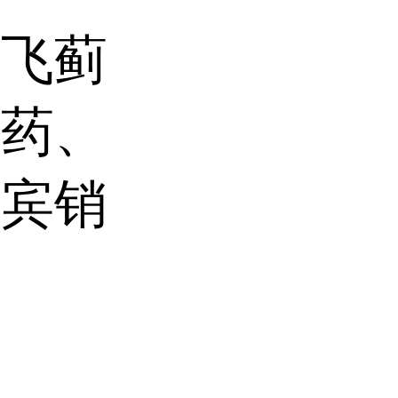
水飞蓟
料药、
蓟宾销