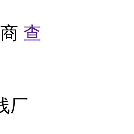
产商
查
线厂