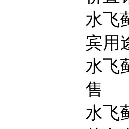
水飞
宾用
水飞
售
水飞