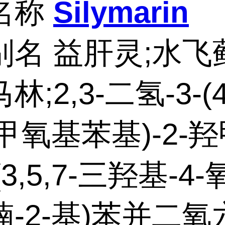
名称
Silymarin
别名 益肝灵;水飞
林;2,3-二氢-3-(
-甲氧基苯基)-2-
(3,5,7-三羟基-4
-2-基)苯并二氧