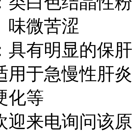
：类白色结晶性
、味微苦涩
：具有明显的保
适用于急慢性肝
硬化等
欢迎来电询问该