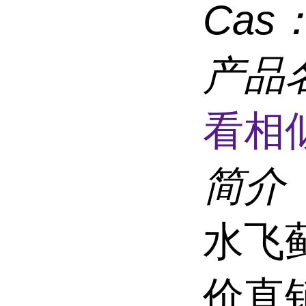
Cas
产品
看相
简介
水飞
价直