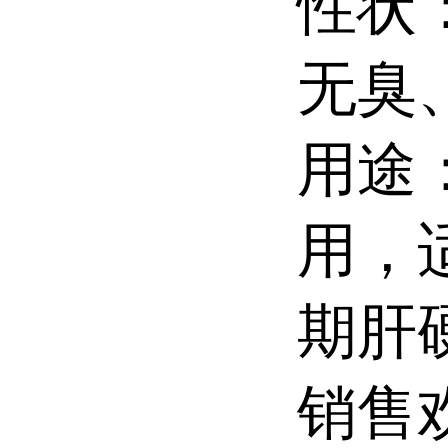
性状
无臭
用途
用，
期肝
销售