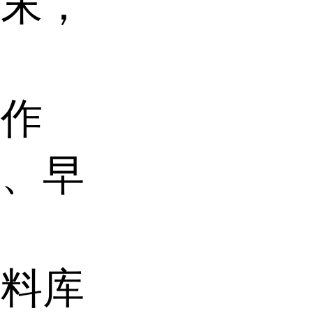
粉末，
肝作
炎、早
原料库