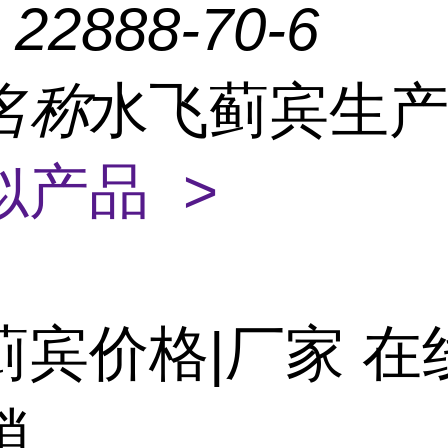
：
22888-70-6
名称
水飞蓟宾生
似产品 >
蓟宾价格|厂家 在
销