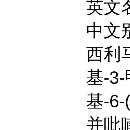
英文
中文
西利马
基-3
基-6-
并吡喃