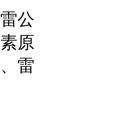
、雷公
甲素原
货、雷