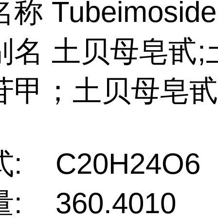
 Tubeimoside
别名 土贝母皂甙;
苷甲；土贝母皂
: C20H24O6
: 360.4010