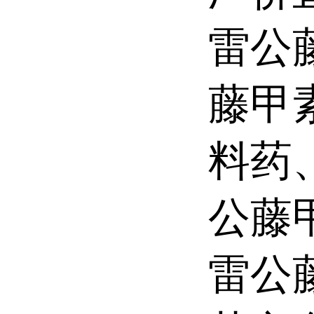
雷公
藤甲
料药
公藤
雷公