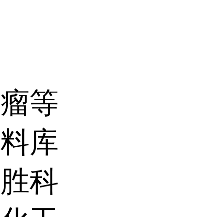
肿瘤等
原料库
巨胜科