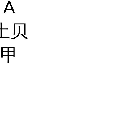
 A
土贝
甙甲