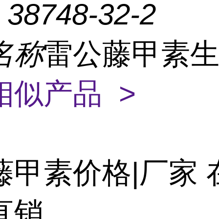
：
38748-32-2
名称
雷公藤甲素
相似产品 >
藤甲素价格|厂家 
直销