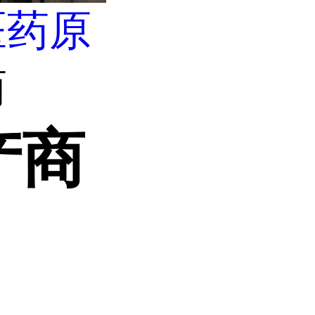
医药原
商
产商