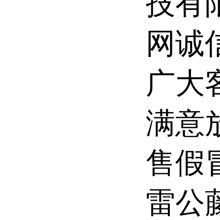
技有
网诚
广大
满意
售假
雷公