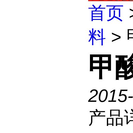
首页
料
>
甲
2015
产品