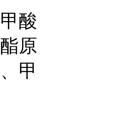
、甲酸
醇酯原
货、甲