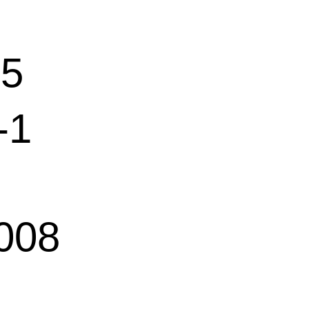
15
-1
008