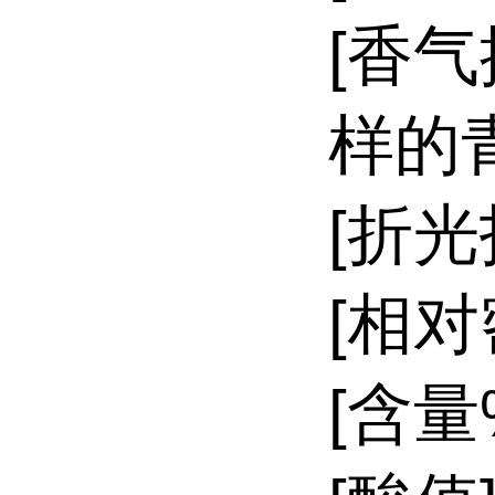
[香
样的
[折光指
[相对密
[含量