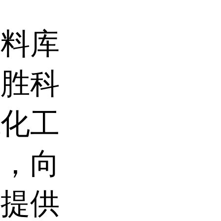
原料库
巨胜科
德化工
业，向
户提供