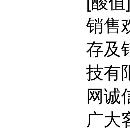
[酸值
销售
存及
技有
网诚
广大