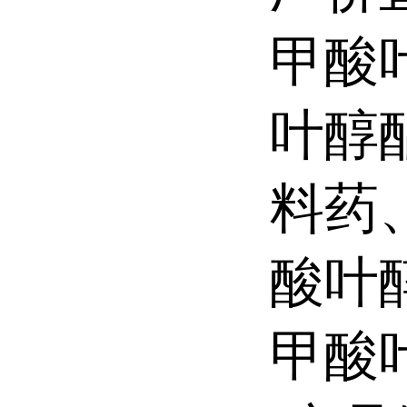
甲酸
叶醇
料药
酸叶
甲酸