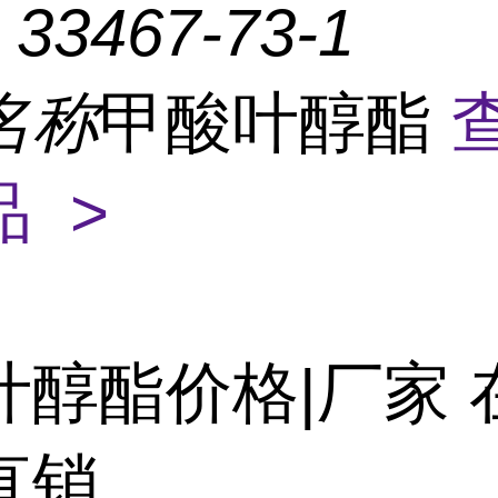
：
33467-73-1
名称
甲酸叶醇酯
 >
叶醇酯价格|厂家 
直销