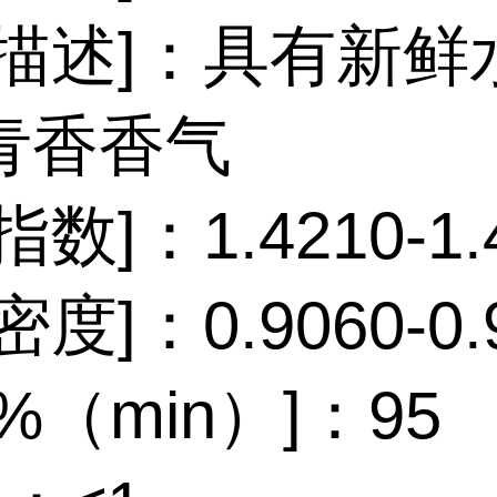
气描述]：具有新鲜
青香香气
数]：1.4210-1.
度]：0.9060-0.
%（min）]：95