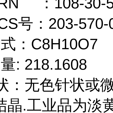
 RN
：108-30-
CS号：203-570-
 式：C8H10O7
量: 218.1608
状：无色针状或
结晶.工业品为淡