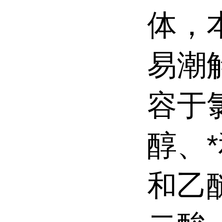
体，
易潮
容于
醇、
和乙