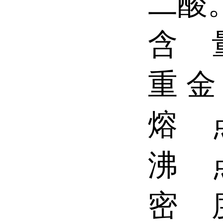
二酸
含 
重 金
熔 点:
沸 点
密 度