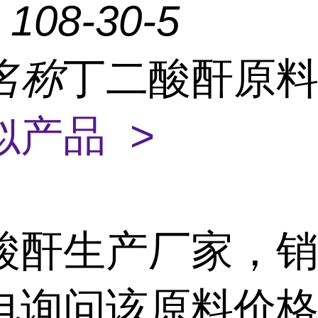
：
108-30-5
名称
丁二酸酐原
似产品 >
酸酐生产厂家，
电询问该原料价