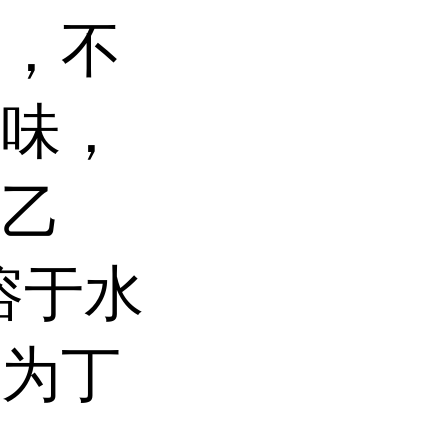
定，不
气味，
于乙
溶于水
解为丁