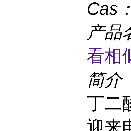
Cas
产品
看相
简介
丁二
迎来