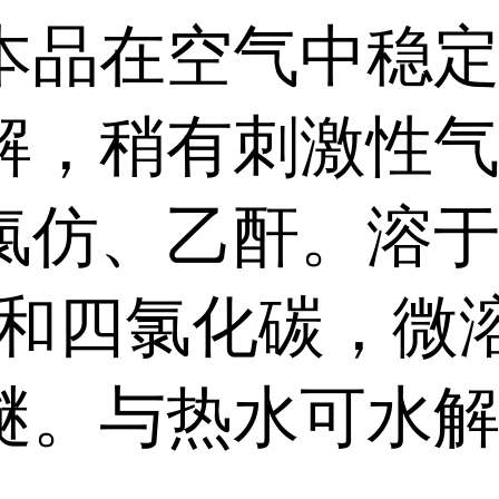
本品在空气中稳
解，稍有刺激性
氯仿、乙酐。溶
*和四氯化碳，微
醚。与热水可水