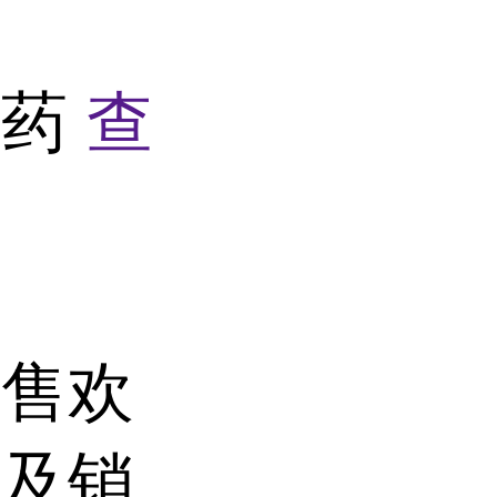
料药
查
销售欢
格及销