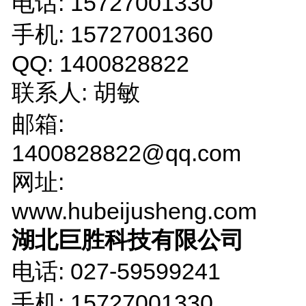
电话: 15727001330
手机: 15727001360
QQ: 1400828822
联系人: 胡敏
邮箱:
1400828822@qq.com
网址:
www.hubeijusheng.com
湖北巨胜科技有限公司
电话: 027-59599241
手机: 15727001330