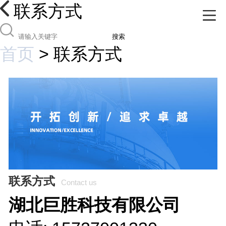
联系方式
搜索
首页
>
联系方式
联系方式
Contact us
湖北巨胜科技有限公司