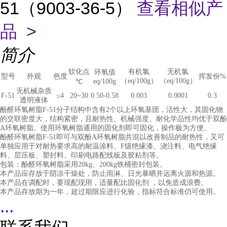
51（9003-36-5）
查看相似产
品 >
简介
软化点
有机氯
无机氯
环氧值
型号
外观
色度
挥发份%
（eq/100g）
（eq/100g）
eq/100g
℃
无机械杂质
F-51
≤4
20~30
0.50-0.58
0.003
0.0001
0.3
透明液体
酚醛环氧树脂F-51分子结构中含有2个以上环氧基团，活性大，其固化物
的交联密度大，结构紧密，且耐热性、机械强度、耐化学品性均优于双酚
A环氧树脂。使用环氧树脂通用的
固化剂即可固化，操作极为方便。
酚醛环氧树脂F-51即可与双酚A环氧树脂共混以改善制品的耐热性，又可
单独应用于对耐热要求高的耐温涂料、F级绝缘漆、浇注料、电气绝缘
料、层压板、塑封料、印刷电路配线板及胶粘剂等。
包装：酚醛环氧树脂采用20kg、200kg铁桶密封包装。
本产品应存放于阴凉干燥处，防止雨淋、日光暴晒并远离火源和热源。
本产品在调配时，要现配现用，适量配比固化剂 ，以免造成浪费。
本产品存放期为一年，超过期限应进行化验，指标符合标准仍可使用。
...