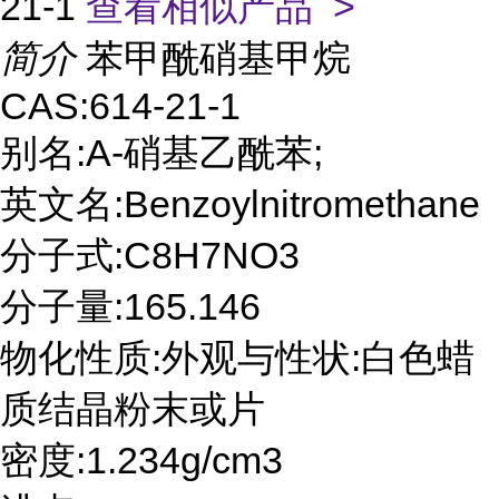
21-1
查看相似产品 >
简介
苯甲酰硝基甲烷
CAS:614-21-1
别名:Α-硝基乙酰苯;
英文名:Benzoylnitromethane
分子式:C8H7NO3
分子量:165.146
物化性质:外观与性状:白色蜡
质结晶粉末或片
密度:1.234g/cm3