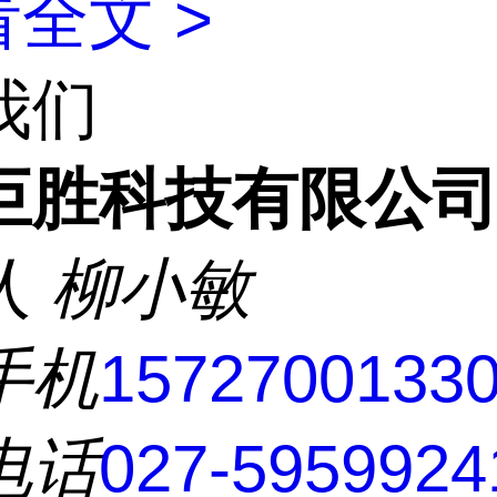
全文 >
我们
巨胜科技有限公
人
柳小敏
手机
1572700133
电话
027-5959924