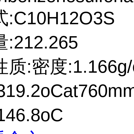
:C10H12O3S
212.265
质:密度:1.166g/
19.2oCat760m
46.8oC