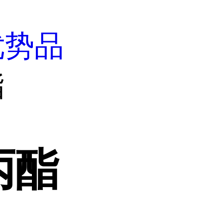
优势品
酯
丙酯