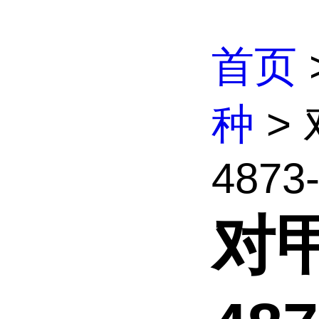
首页
种
>
4873-
对