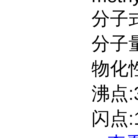
分子式
分子量:
物化性
沸点:3
闪点:1