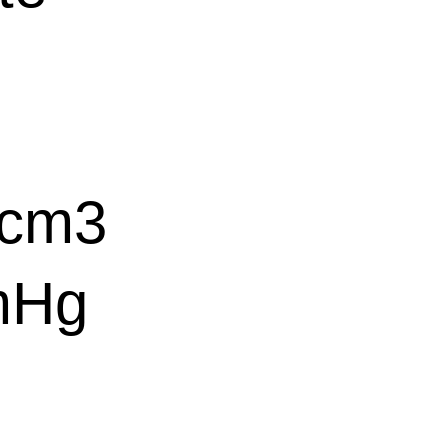
cm3
mHg