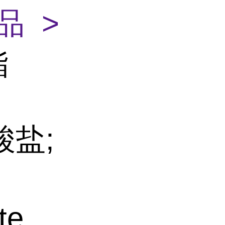
品 >
酯
酸盐;
te