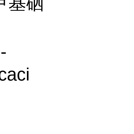
甲基硒
-
caci