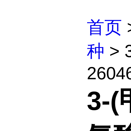
首页
种
> 
26046
3-