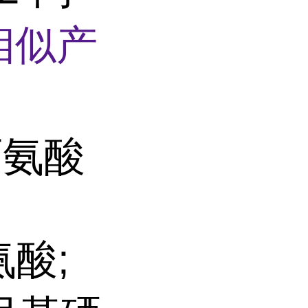
相似产
丙氨酸
氨酸;