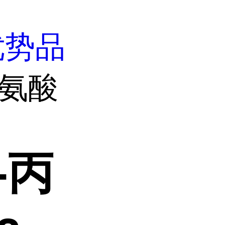
优势品
丙氨酸
-丙