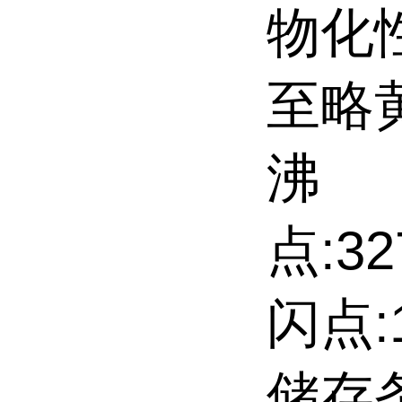
物化
至略
沸
点:32
闪点:1
储存条