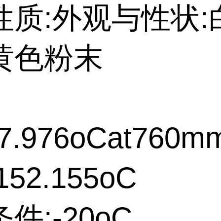
性质:外观与性状:
黄色粉末
7.976oCat760m
52.155oC
件:-20oC