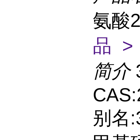
氨酸26
品 >
简介
CAS:
别名: