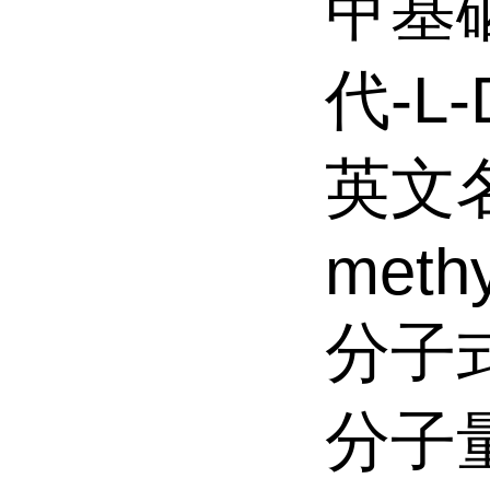
甲基硒
代-L
英文名:
methy
分子式
分子量