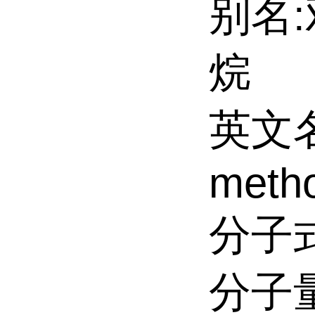
别名:
烷
英文名:
meth
分子式
分子量