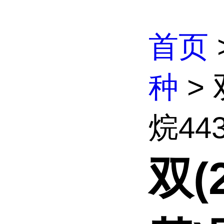
首页
种
>
烷4431
双(