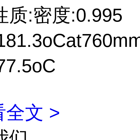
质:密度:0.995
81.3oCat760m
7.5oC
全文 >
我们