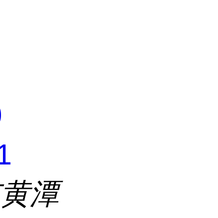
司
0
1
市黄潭