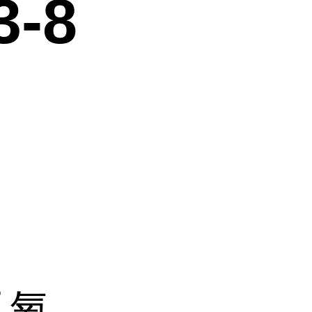
3-8
乙氧