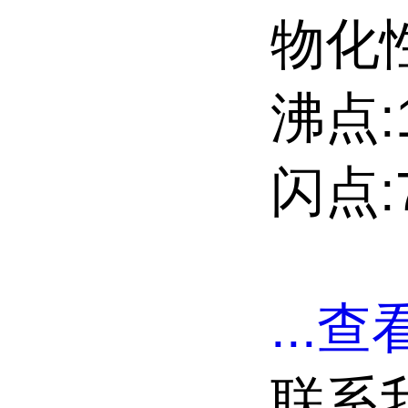
物化性
沸点:1
闪点:7
...
查看
联系