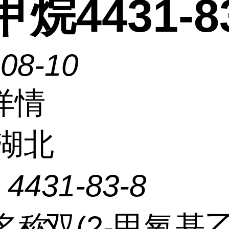
甲烷4431-8
-08-10
详情
湖北
：
4431-83-8
名称
双(2-甲氧基