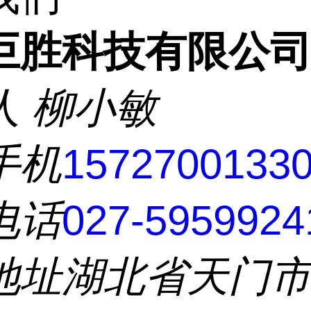
巨胜科技有限公
人
柳小敏
手机
1572700133
电话
027-5959924
地址
湖北省天门