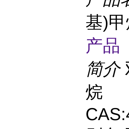
基)甲烷
产品 
简介
烷
CAS: