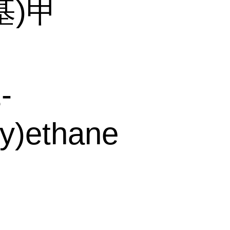
基)甲
-
y)ethane