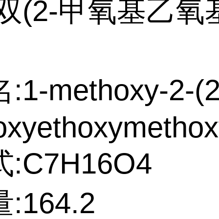
双(2-甲氧基乙氧
1-methoxy-2-(2
oxyethoxymethox
:C7H16O4
:164.2