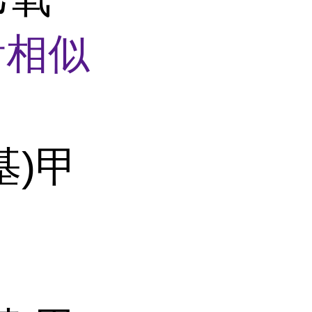
看相似
基)甲