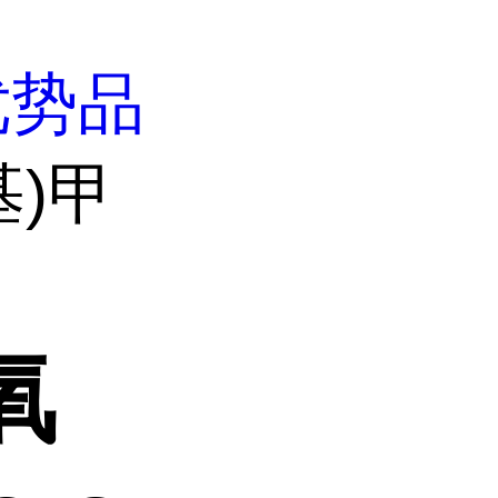
优势品
基)甲
氧