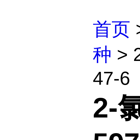
首页
种
> 
47-6
2-