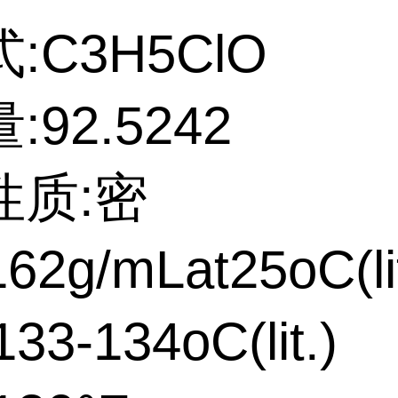
:C3H5ClO
92.5242
性质:密
62g/mLat25oC(lit
3-134oC(lit.)