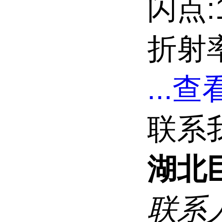
闪点:1
折射率:
...
查看
联系
湖北
联系