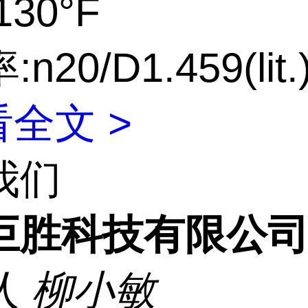
30°F
n20/D1.459(lit.
全文 >
我们
巨胜科技有限公
人
柳小敏