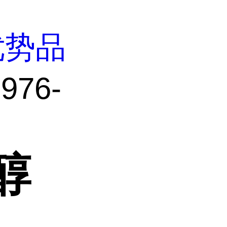
优势品
976-
-醇