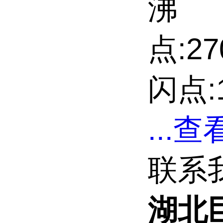
沸
点:27
闪点:1
...
查看
联系
湖北