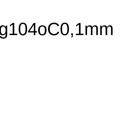
g104oC0,1mm
司