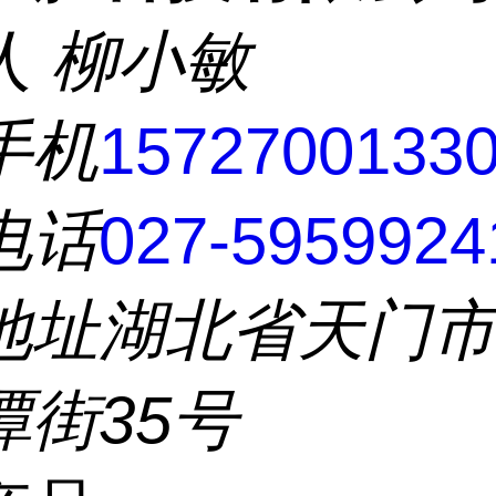
人
柳小敏
手机
1572700133
电话
027-5959924
地址
湖北省天门
潭街35号