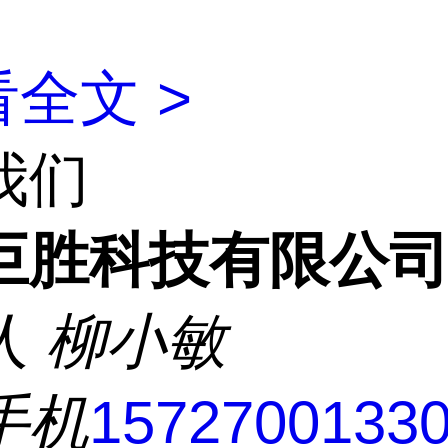
全文 >
我们
巨胜科技有限公
人
柳小敏
手机
1572700133