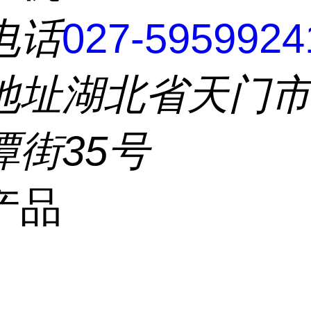
电话
027-5959924
地址
湖北省天门
潭街35号
产品