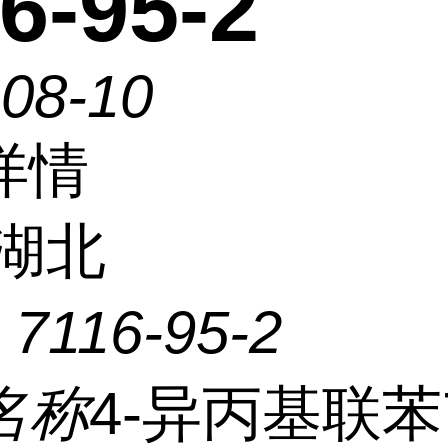
6-95-2
-08-10
详情
湖北
：
7116-95-2
名称
4-异丙基联苯7