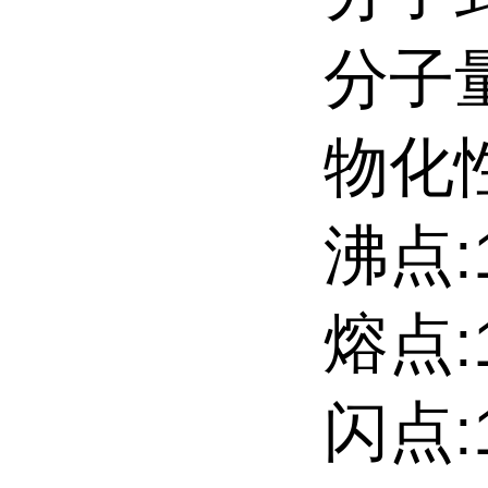
分子量:
物化性
沸点:1
熔点:
闪点:1