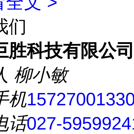
全文 >
我们
巨胜科技有限公
人
柳小敏
手机
1572700133
电话
027-5959924