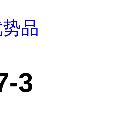
优势品
3
7-3