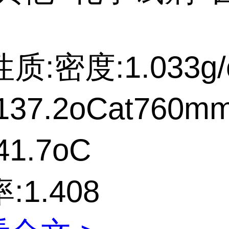
质:密度:1.033g/
37.2oCat760m
1.7oC
:1.408