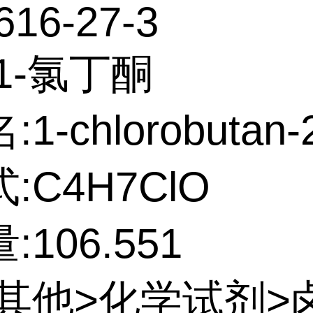
616-27-3
1-氯丁酮
1-chlorobutan-
:C4H7ClO
106.551
:其他>化学试剂>