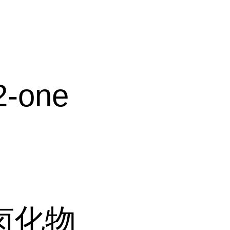
2-one
卤化物