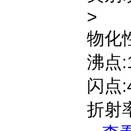
>
物化性
沸点:1
闪点:4
折射率