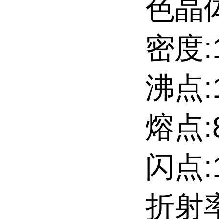
色晶
密度:1
沸点:
熔点:80
闪点:1
折射率: