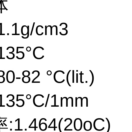
体
.1g/cm3
135°C
-82 °C(lit.)
35°C/1mm
1.464(20oC)