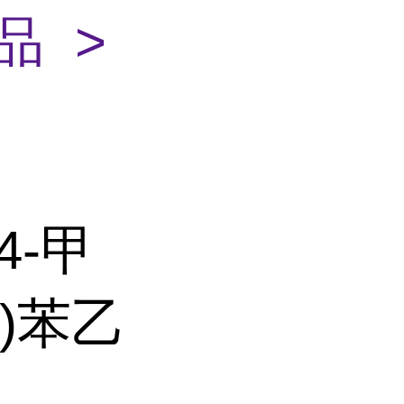
品 >
4-甲
基)苯乙