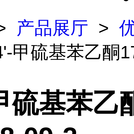
>
产品展厅
>
4'-甲硫基苯乙酮17
-甲硫基苯乙