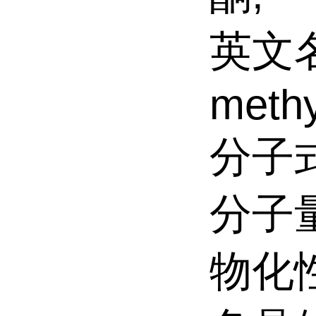
英文名:
methy
分子式
分子量
物化