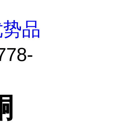
优势品
78-
酮