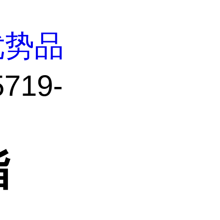
优势品
719-
酯