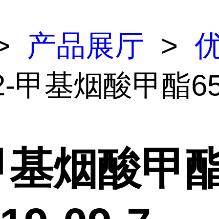
>
产品展厅
>
2-甲基烟酸甲酯65
-甲基烟酸甲