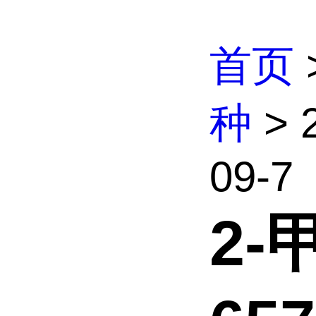
首页
种
> 
09-7
2