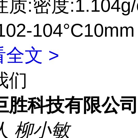
质:密度:1.104g/
02-104°C10mm
全文 >
我们
巨胜科技有限公
人
柳小敏