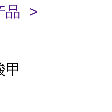
品 >
酸甲