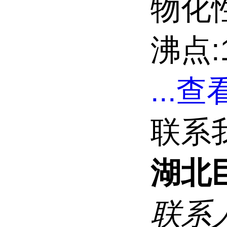
物化性
沸点:1
...
查看
联系
湖北
联系