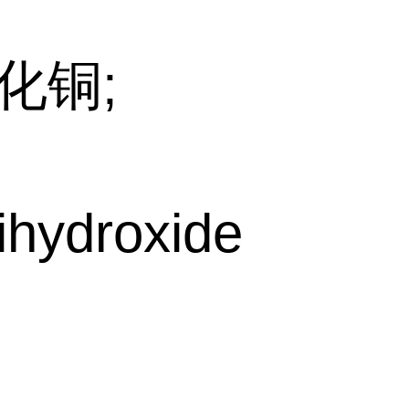
化铜;
rihydroxide