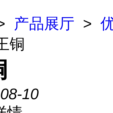
>
产品展厅
>
 王铜
铜
-08-10
详情