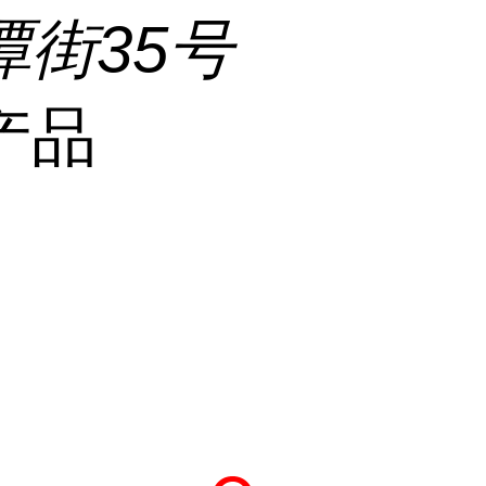
潭街35号
产品