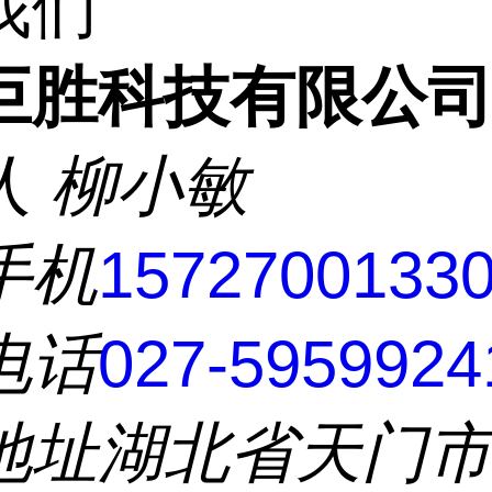
我们
巨胜科技有限公
人
柳小敏
手机
1572700133
电话
027-5959924
地址
湖北省天门