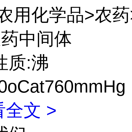
:农用化学品>农药
农药中间体
性质:沸
0oCat760mmHg
全文 >