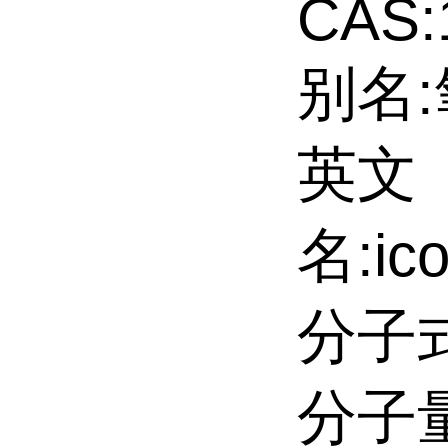
CAS:
别名:
英文
名:ico
分子式
分子量: