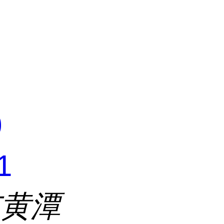
司
0
1
市黄潭