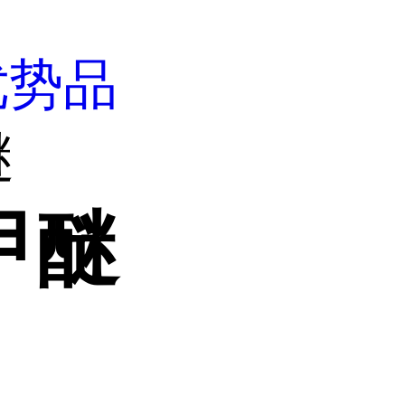
优势品
醚
甲醚