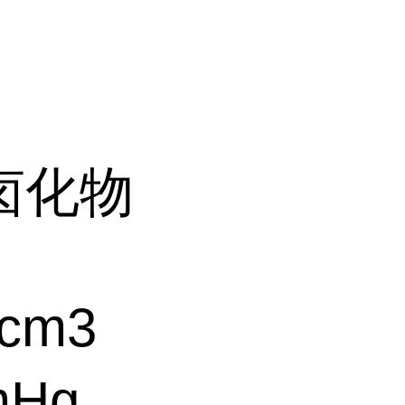
卤化物
cm3
mHg