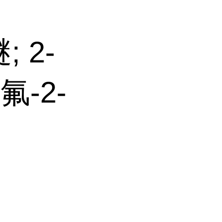
 2-
氟-2-