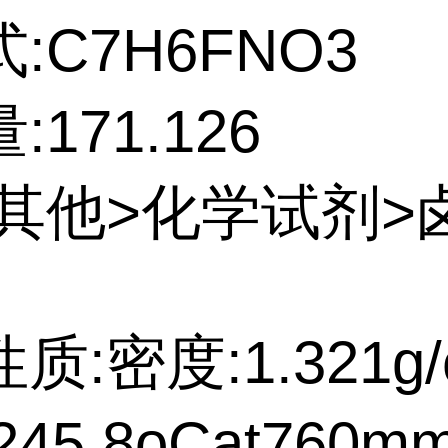
:C7H6FNO3
171.126
:其他>化学试剂>
质:密度:1.321g/
45.8oCat760m