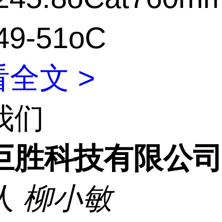
9-51oC
全文 >
我们
巨胜科技有限公
人
柳小敏