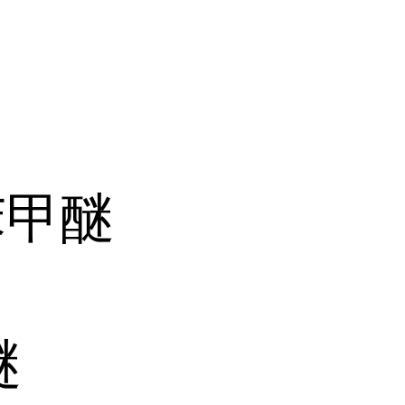
苯甲醚
醚