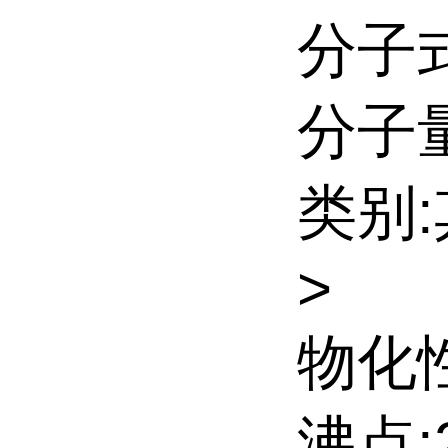
分子式
分子量:
类别
>
物化性
沸点:2