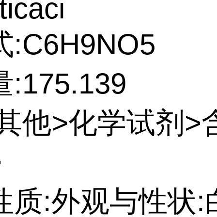
ticaci
:C6H9NO5
175.139
:其他>化学试剂>
>
性质:外观与性状: