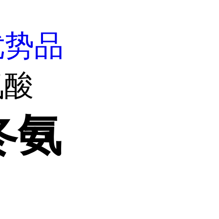
优势品
氨酸
冬氨