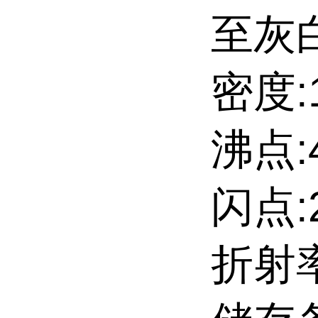
至灰
密度:1
沸点:4
闪点:
折射率