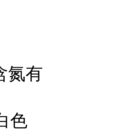
含氮有
白色