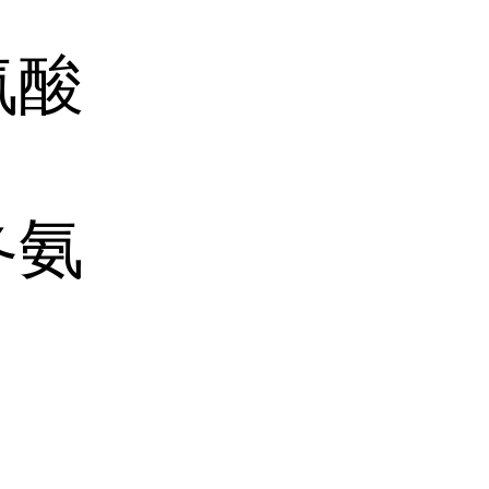
氨酸
冬氨