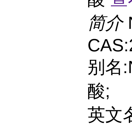
简介
CAS:
别名:
酸;
英文名: