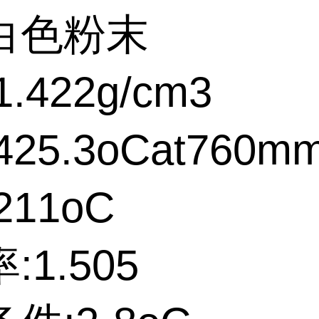
白色粉末
.422g/cm3
25.3oCat760m
211oC
:1.505