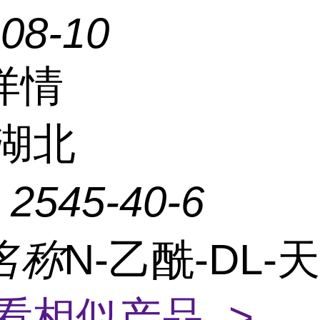
-08-10
详情
湖北
：
2545-40-6
名称
N-乙酰-DL-
看相似产品 >