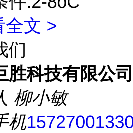
件:2-8oC
全文 >
我们
巨胜科技有限公
人
柳小敏
手机
1572700133