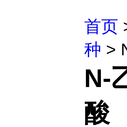
首页
种
> 
N-
酸