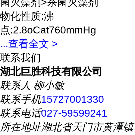
菌灭藻剂>杀菌灭藻剂
物化性质:沸
点:2.8oCat760mmHg
...
查看全文 >
联系我们
湖北巨胜科技有限公司
联系人
柳小敏
联系手机
15727001330
联系电话
027-59599241
所在地址
湖北省天门市黄潭镇