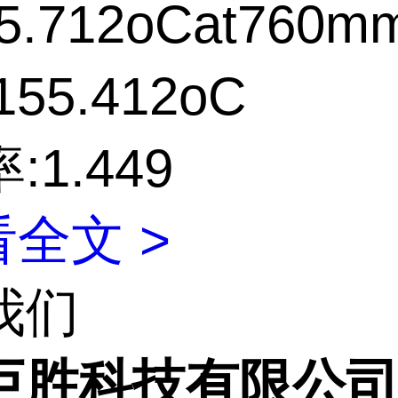
5.712oCat760m
55.412oC
:1.449
全文 >
我们
巨胜科技有限公