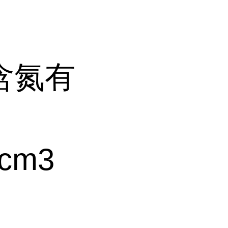
含氮有
cm3