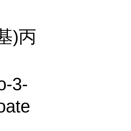
基)丙
o-3-
oate