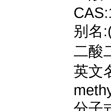
CAS:
别名:
二酸
英文名:i
methy
分子式