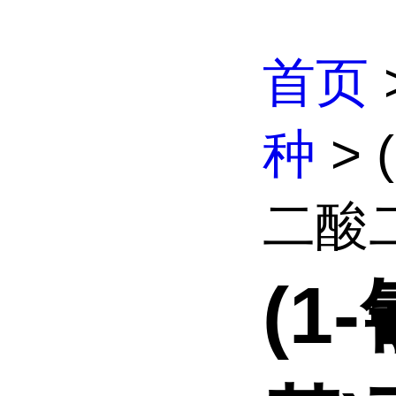
首页
种
> 
二酸二
(1