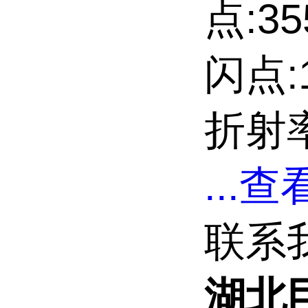
点:35
闪点:1
折射率
...
查看
联系
湖北