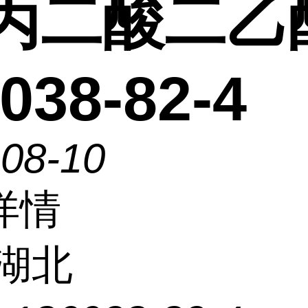
)丙二酸二乙
038-82-4
-08-10
详情
湖北