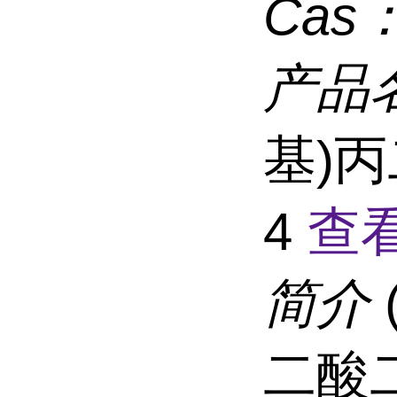
Cas
产品
基)丙
4
查
简介
二酸