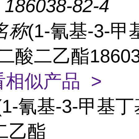
：
186038-82-4
名称
(1-氰基-3-
二酸二乙酯186038
看相似产品 >
(1-氰基-3-甲基丁
二乙酯