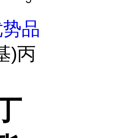
优势品
基)丙
基丁