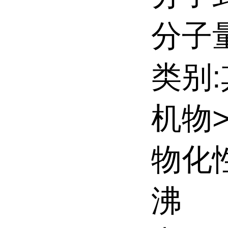
分子量
类别
机物
物化性
沸