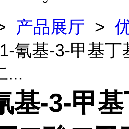
>
产品展厅
>
(1-氰基-3-甲基丁
...
-氰基-3-甲