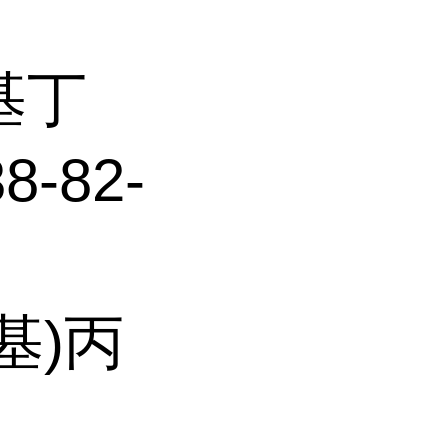
甲基丁
-82-
基)丙