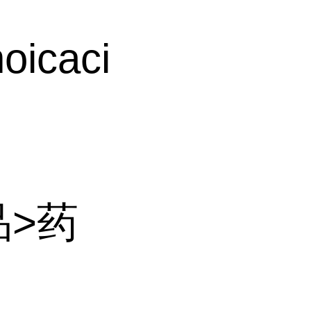
oicaci
品>药