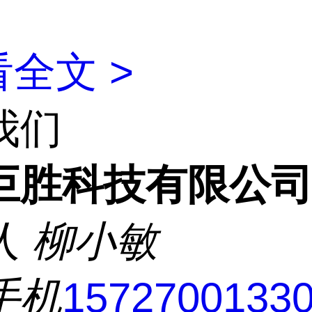
全文 >
我们
巨胜科技有限公
人
柳小敏
手机
1572700133