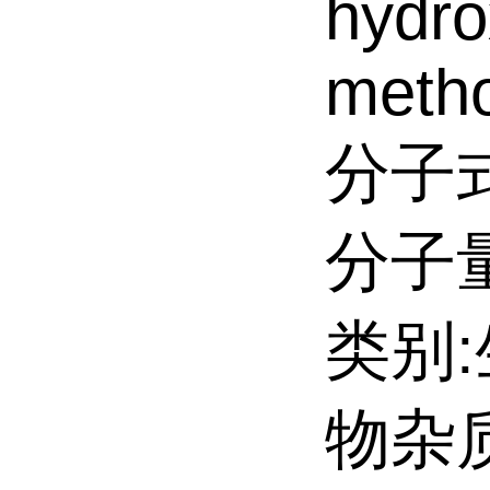
hydro
metho
分子式
分子量:
类别
物杂