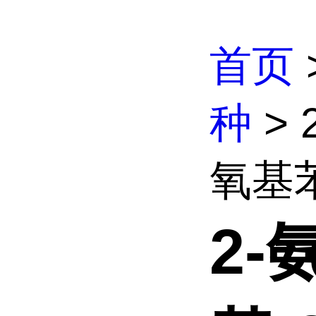
首页
种
> 
氧基苯
2-