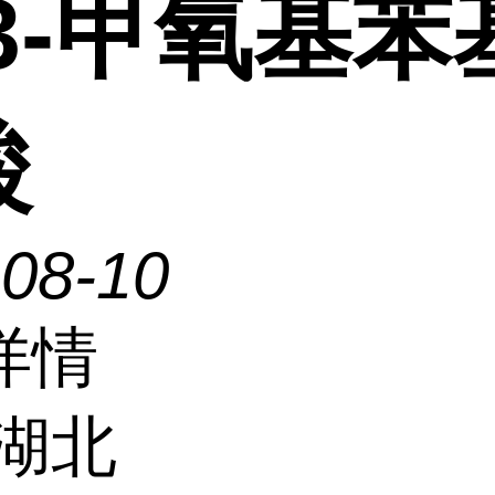
3-甲氧基苯
酸
-08-10
详情
湖北