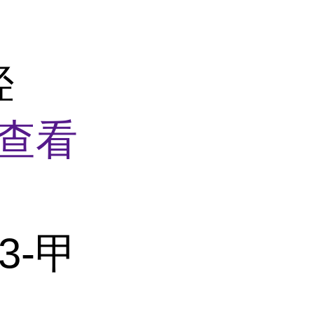
羟
查看
-3-甲