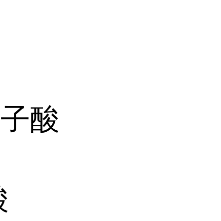
食子酸
酸