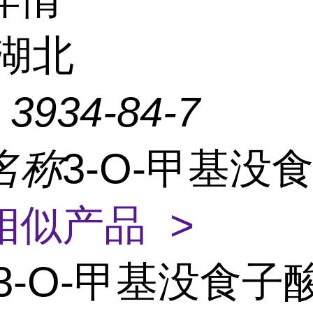
湖北
：
3934-84-7
名称
3-O-甲基没
相似产品 >
3-O-甲基没食子