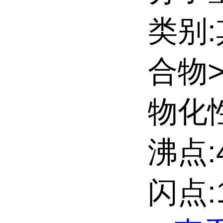
类别
合物
物化性
沸点:4
闪点:1