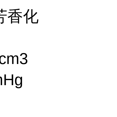
芳香化
cm3
mHg