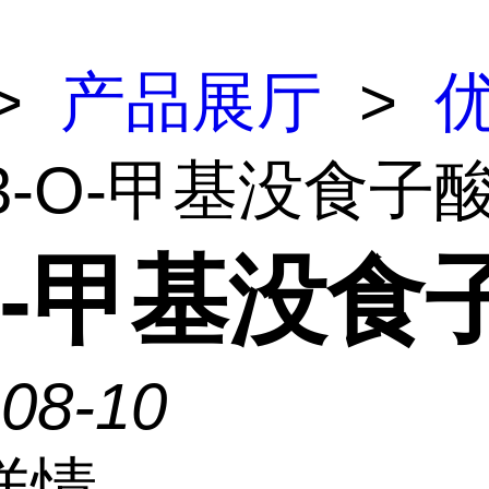
>
产品展厅
>
 3-O-甲基没食子
O-甲基没食
-08-10
详情