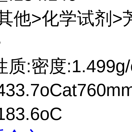
:其他>化学试剂>
>
质:密度:1.499g/
33.7oCat760m
83.6oC