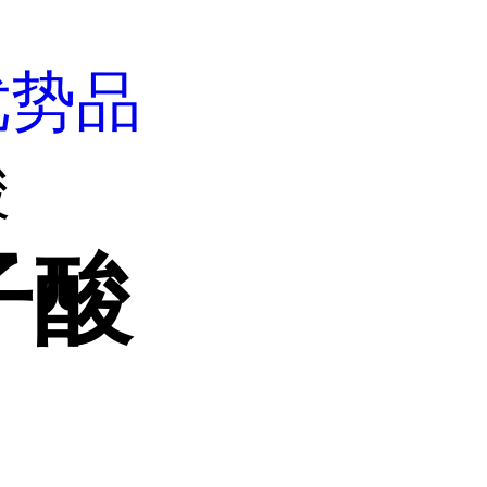
优势品
酸
子酸