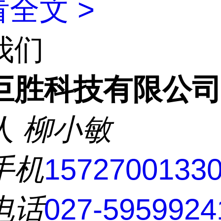
全文 >
我们
巨胜科技有限公
人
柳小敏
手机
1572700133
电话
027-5959924