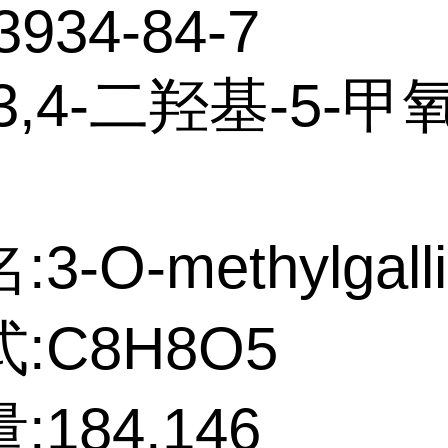
3934-84-7
3,4-二羟基-5-
3-O-methylgalli
:C8H8O5
184.146