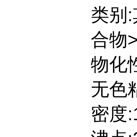
类别
合物
物化
无色
密度:1