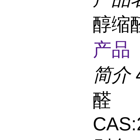
醇缩醛
产品 
简介
醛
CAS: