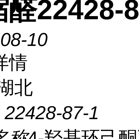
醛22428-8
-08-10
详情
湖北
：
22428-87-1
名称
4-羟基环己