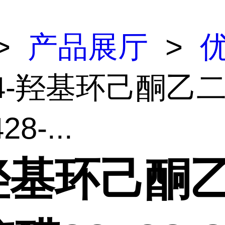
>
产品展厅
>
 4-羟基环己酮乙
8-...
-羟基环己酮