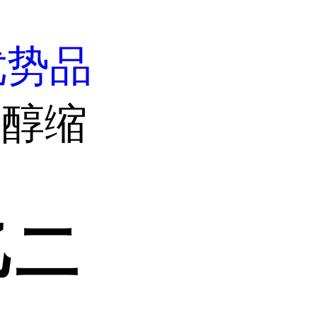
优势品
二醇缩
乙二