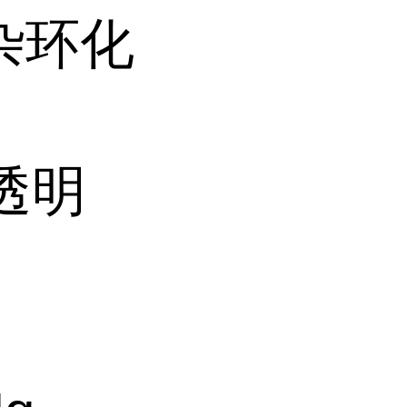
杂环化
透明