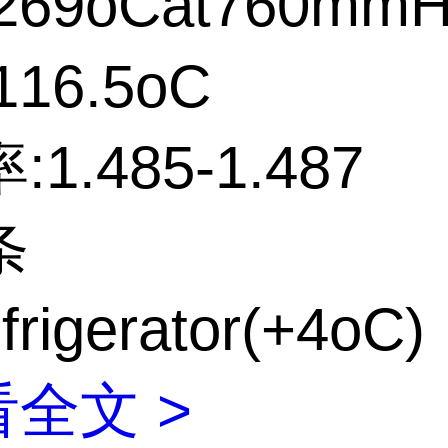
69oCat760mm
16.5oC
1.485-1.487
条
rigerator(+4oC)
全文 >