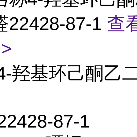
22428-87-1
查
>
4-羟基环己酮乙
22428-87-1