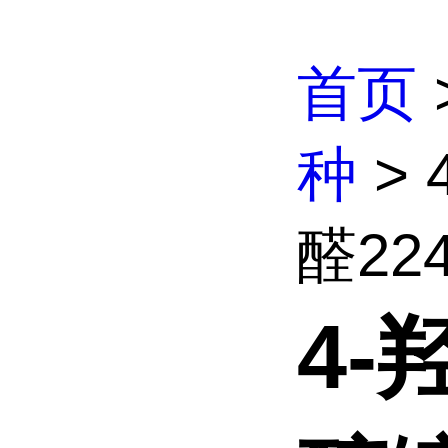
首页
种
>
醛2242
4