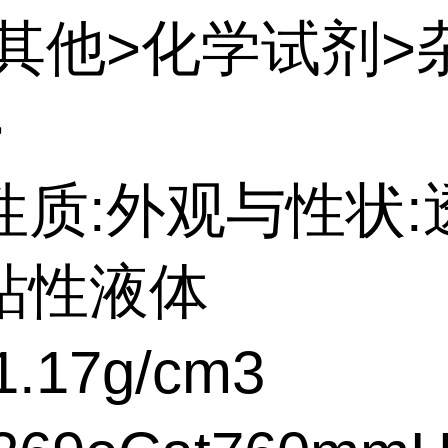
:其他>化学试剂>
>
性质:外观与性状:
粘性液体
.17g/cm3