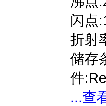
沸点:2
闪点:1
折射率:
储存
件:Ref
...
查看