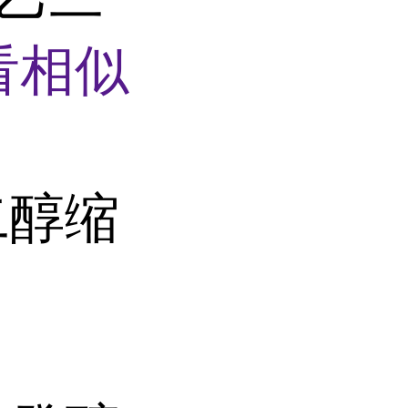
看相似
二醇缩