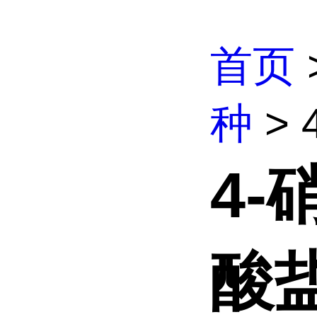
首页
种
>
4
酸