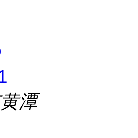
司
0
1
市黄潭