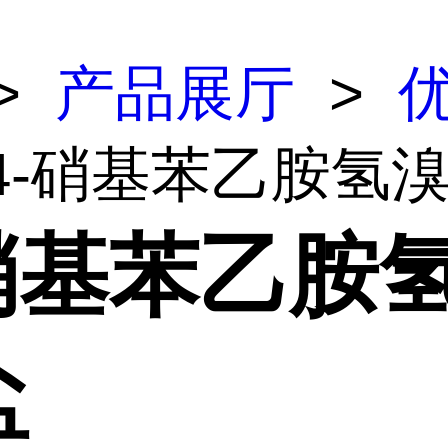
>
产品展厅
>
 4-硝基苯乙胺氢
-硝基苯乙胺
盐