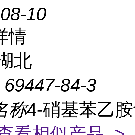
-08-10
详情
湖北
：
69447-84-3
名称
4-硝基苯乙
查看相似产品 >