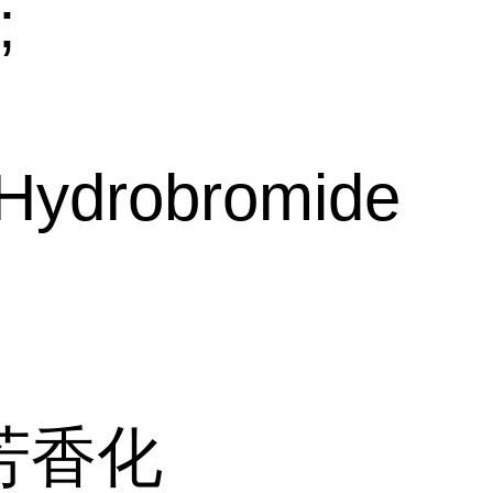
;
eHydrobromide
芳香化