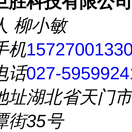
巨胜科技有限公
人
柳小敏
手机
1572700133
电话
027-5959924
地址
湖北省天门
潭街35号