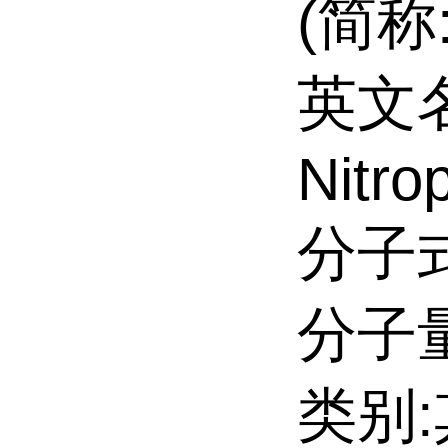
(简称
英文名
Nitro
分子式
分子量:
类别