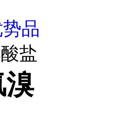
优势品
溴酸盐
氢溴