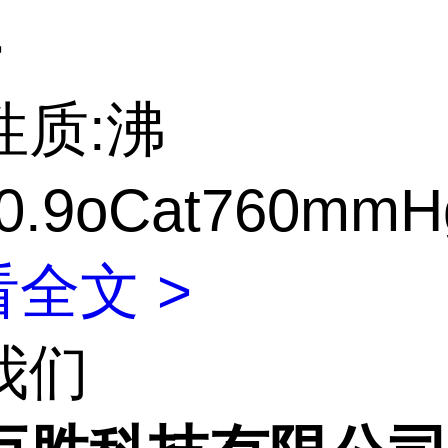
>
性质:沸
0.9oCat760mmH
全文 >
我们