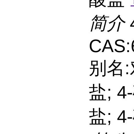
简介
CAS:
别名
盐; 
盐; 