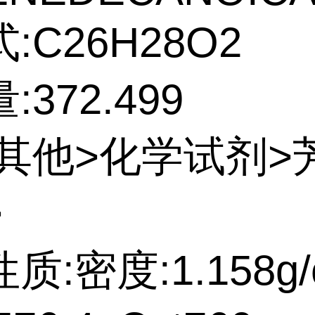
:C26H28O2
372.499
:其他>化学试剂>
>
质:密度:1.158g/