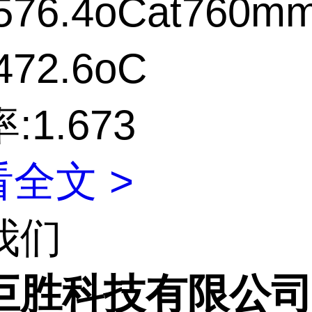
76.4oCat760m
72.6oC
:1.673
全文 >
我们
巨胜科技有限公