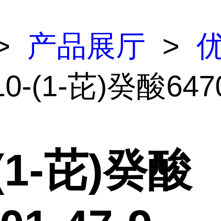
>
产品展厅
>
10-(1-芘)癸酸647
-(1-芘)癸酸