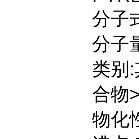
分子式
分子量:
类别
合物
物化性