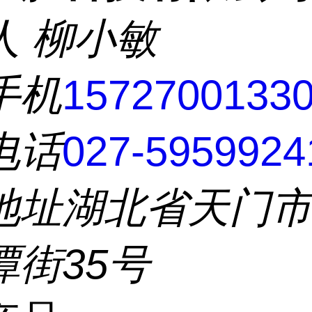
人
柳小敏
手机
1572700133
电话
027-5959924
地址
湖北省天门
潭街35号