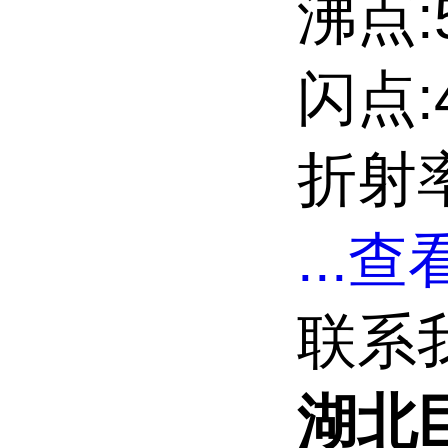
沸点:5
闪点:4
折射率
...
查看
联系
湖北