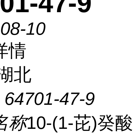
01-47-9
-08-10
详情
湖北
：
64701-47-9
名称
10-(1-芘)癸酸