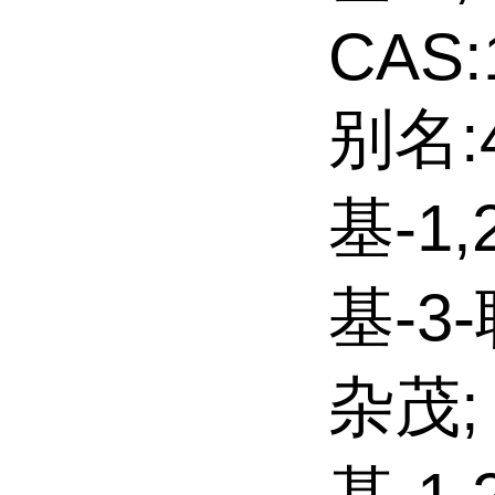
CAS:
别名:
基-1,
基-3
杂茂;