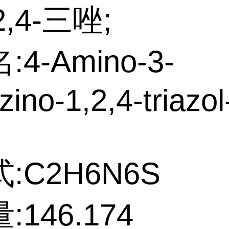
2,4-三唑;
4-Amino-3-
zino-1,2,4-triazol
:C2H6N6S
146.174