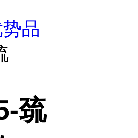
优势品
巯
5-巯