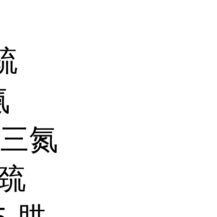
疏
氨
.4三氮
-巯