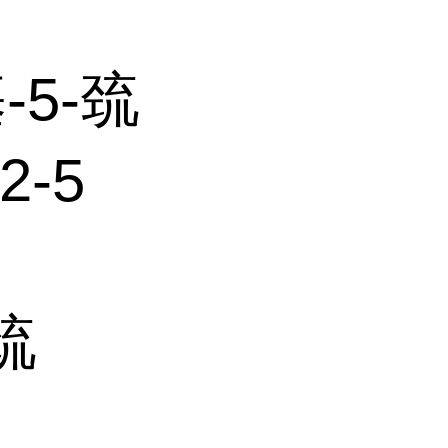
-5-巯
2-5
巯