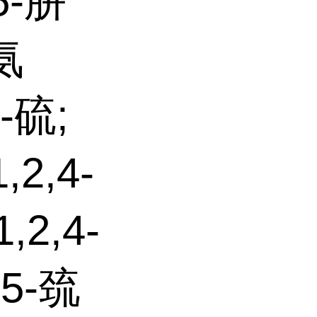
5-肼
-氨
-硫;
2,4-
2,4-
5-巯