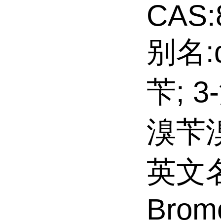
CAS:
别名:
苄; 
溴苄溴
英文名
Brom