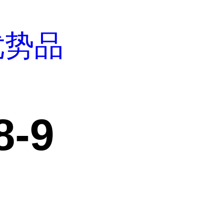
优势品
9
8-9