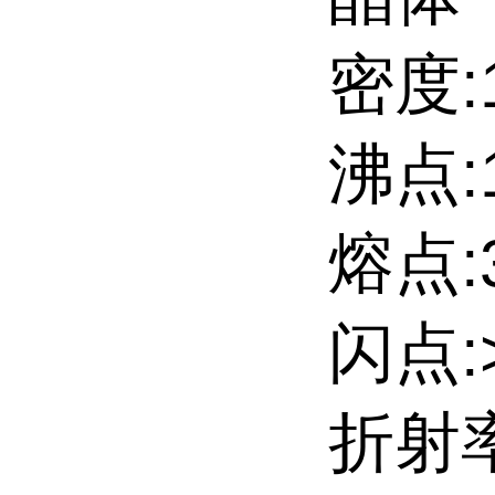
密度:1
沸点:1
熔点:39
闪点:>
折射率