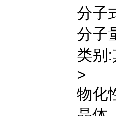
分子式
分子量:
类别
>
物化
晶体