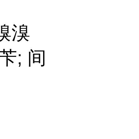
间溴溴
苄; 间