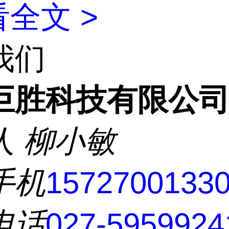
全文 >
我们
巨胜科技有限公
人
柳小敏
手机
1572700133
电话
027-5959924