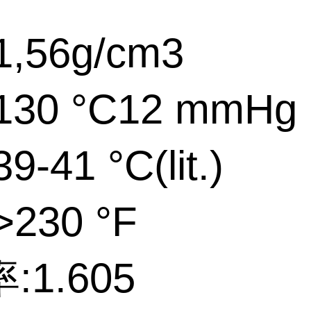
,56g/cm3
30 °C12 mmHg
-41 °C(lit.)
230 °F
:1.605