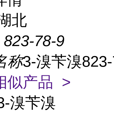
湖北
：
823-78-9
名称
3-溴苄溴823-
相似产品 >
3-溴苄溴