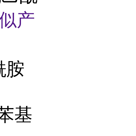
似产
酰胺
-苯基