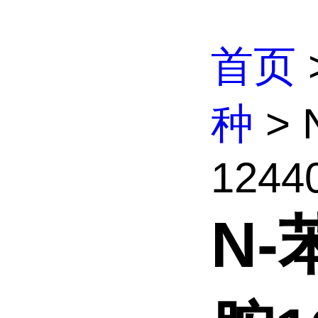
首页
种
>
12440
N