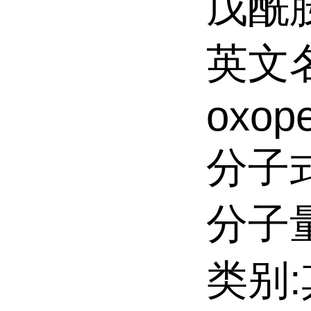
戊酰胺
英文名:
oxope
分子式
分子量:
类别