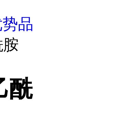
优势品
酰胺
乙酰