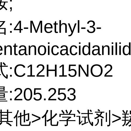
;
4-Methyl-3-
ntanoicacidanili
:C12H15NO2
205.253
:其他>化学试剂>