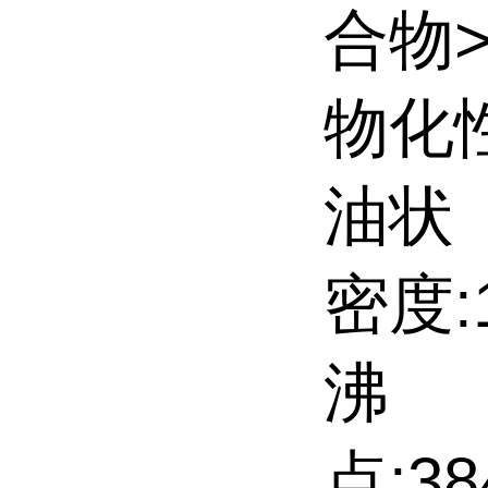
合物
物化
油状
密度:1
沸
点:38