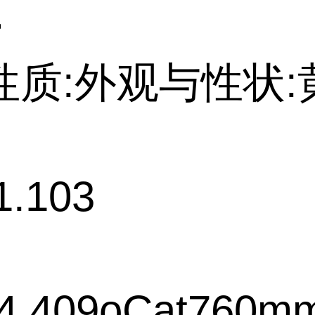
>
性质:外观与性状:
.103
4.409oCat760m