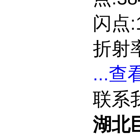
闪点:
折射率
...
查看
联系
湖北