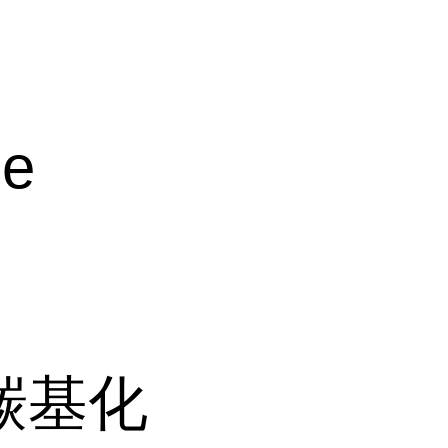
de
羰基化