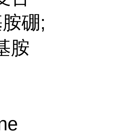
基胺硼;
基胺
ne