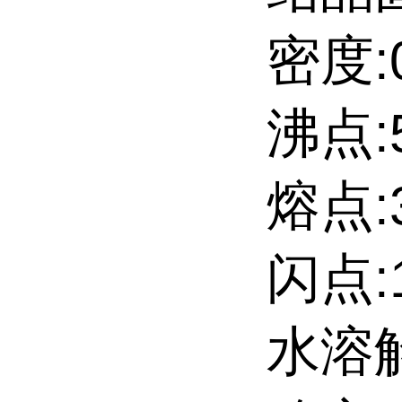
密度:0
沸点:5
熔点:36
闪点:1
水溶解性