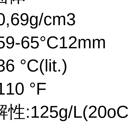
,69g/cm3
9-65°C12mm
 °C(lit.)
10 °F
:125g/L(20oC