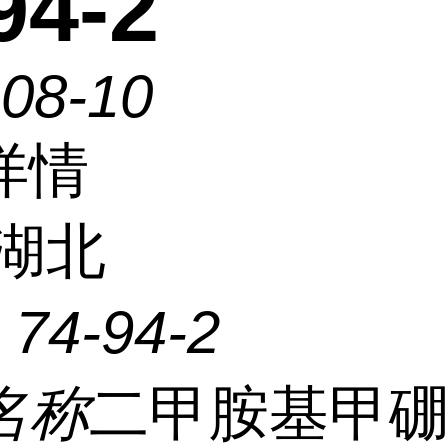
94-2
-08-10
详情
湖北
：
74-94-2
名称
二甲胺基甲硼烷