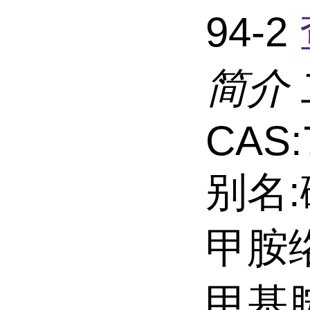
94-2
简介
CAS:
别名
甲胺络
甲基