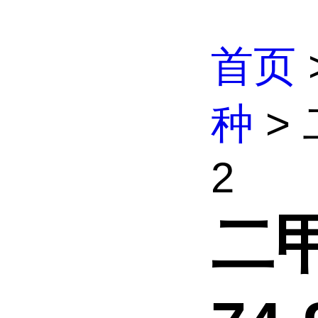
首页
种
> 
2
二