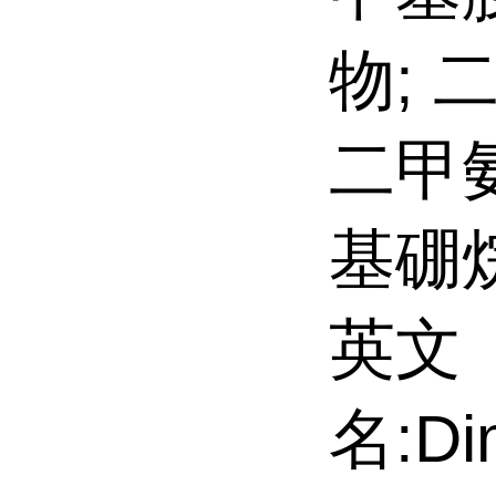
物; 
二甲
基硼烷
英文
名:Di