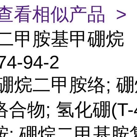
查看相似产品 >
二甲胺基甲硼烷
74-94-2
:硼烷二甲胺络; 
合物; 氢化硼(T-
胺; 硼烷二甲基胺