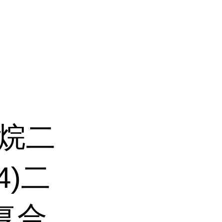
硼烷二
4)二
复合