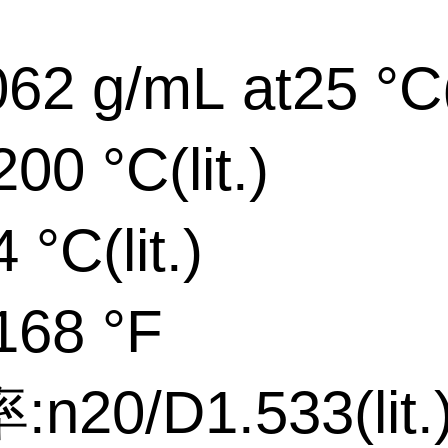
62 g/mL at25 °C(l
0 °C(lit.)
°C(lit.)
68 °F
n20/D1.533(lit.