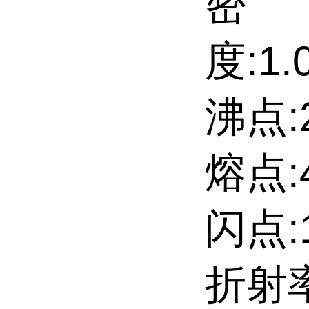
密
度:1.0
沸点:20
熔点:4 
闪点:1
折射率: