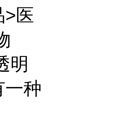
品>医
物
透明
有一种