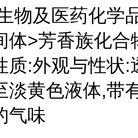
:生物及医药化学
间体>芳香族化合
性质:外观与性状:
至淡黄色液体,带
的气味