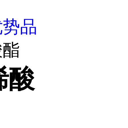
优势品
酸酯
烯酸