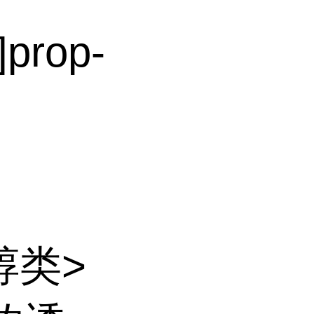
]prop-
醇类>