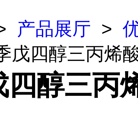
>
产品展厅
>
 季戊四醇三丙烯
戊四醇三丙