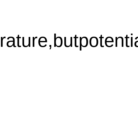
ture,butpotentia
司