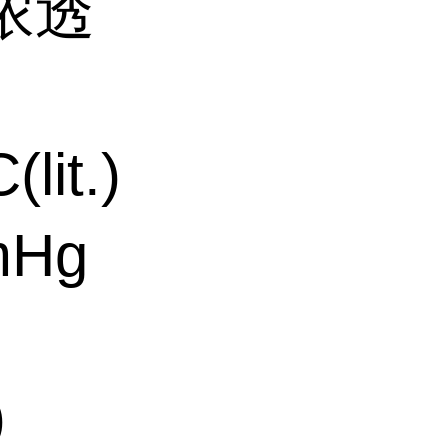
浓透
lit.)
mHg
)