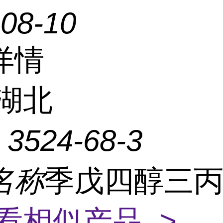
-08-10
详情
湖北
：
3524-68-3
名称
季戊四醇三
看相似产品 >