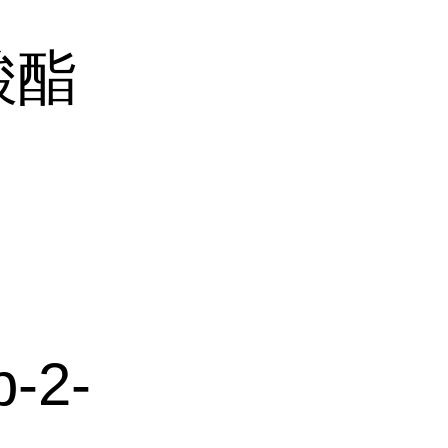
酸酯
p-2-