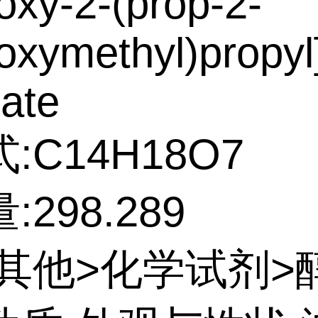
oxy-2-(prop-2-
oxymethyl)propyl
ate
:C14H18O7
298.289
:其他>化学试剂>