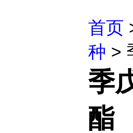
首页
种
>
季
酯