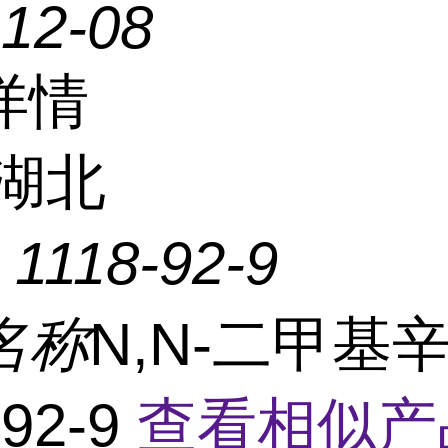
-12-08
详情
湖北
：
1118-92-9
名称
N,N-二甲基
-92-9
查看相似产