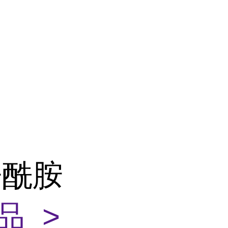
辛酰胺
品 >