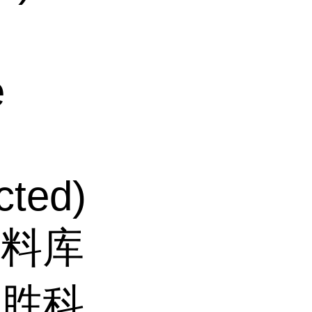
e
cted)
原料库
巨胜科