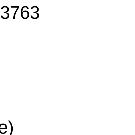
3763
e)