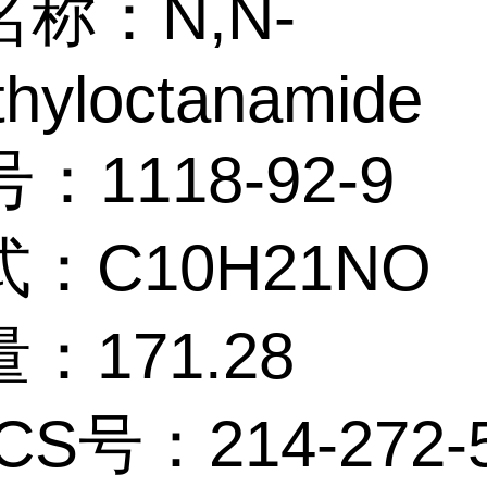
称：N,N-
hyloctanamide
：1118-92-9
：C10H21NO
：171.28
CS号：214-272-