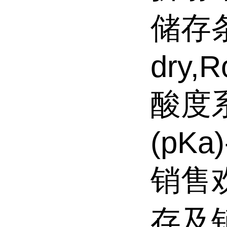
储存条件
dry,
酸度
(pKa)
销售
存及