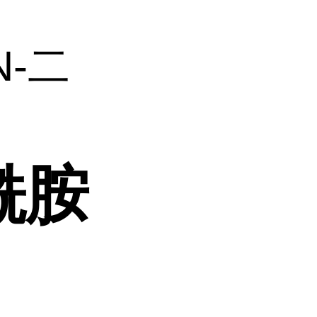
N-二
酰胺