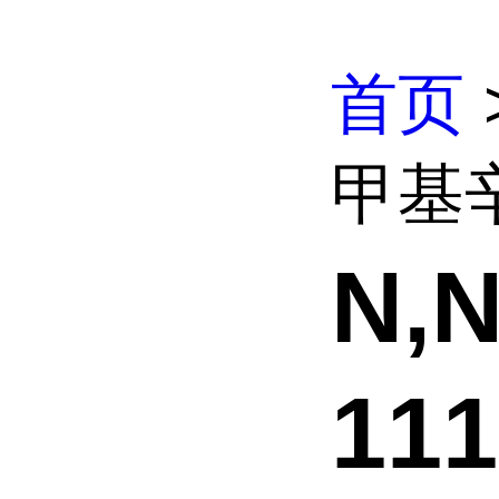
首页
甲基辛
N,
111