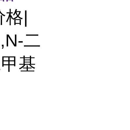
价格|
N-二
二甲基