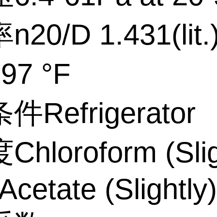
20/D 1.431(lit.
7 °F
Refrigerator
loroform (Sligh
Acetate (Slightly)