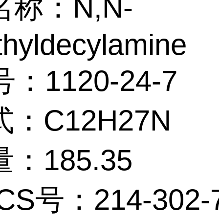
称：N,N-
hyldecylamine
：1120-24-7
：C12H27N
：185.35
CS号：214-302-