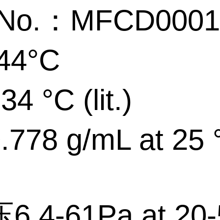
No.：MFCD0001
44°C
 °C (lit.)
778 g/mL at 25 
.4-61Pa at 20