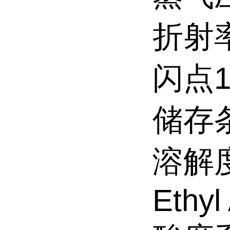
折射率n
闪点19
储存条件
溶解度Ch
Ethyl 