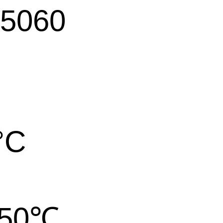
5060
°C
-50℃