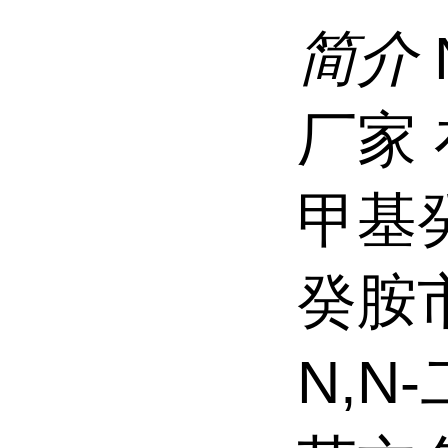
简介
厂家 
甲基
癸胺
N,N