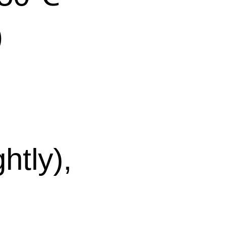
)
tly),