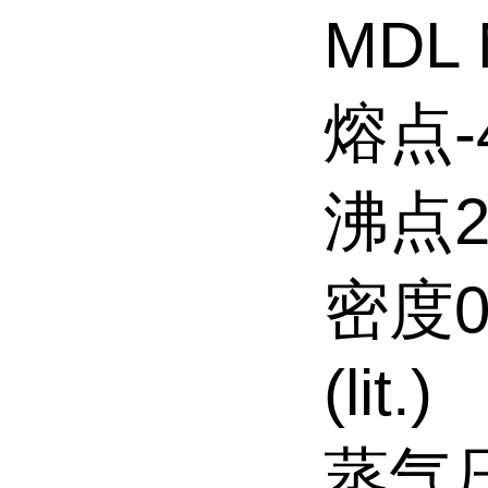
MDL 
熔点-
沸点234
密度0.
(lit.)
蒸气压6