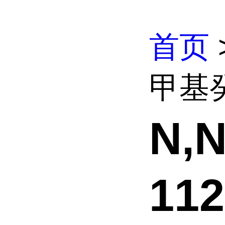
首页
甲基癸
N,
112