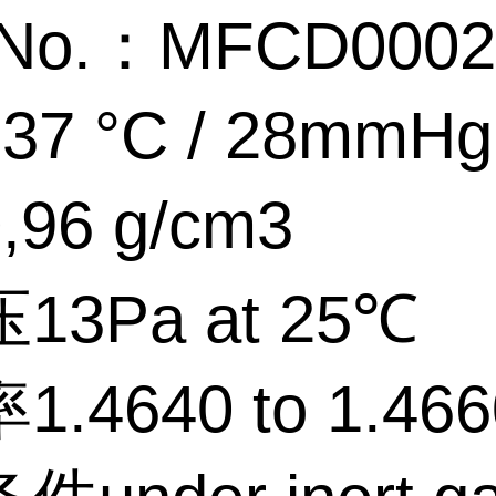
No.：MFCD0002
7 °C / 28mmHg
96 g/cm3
13Pa at 25℃
.4640 to 1.466