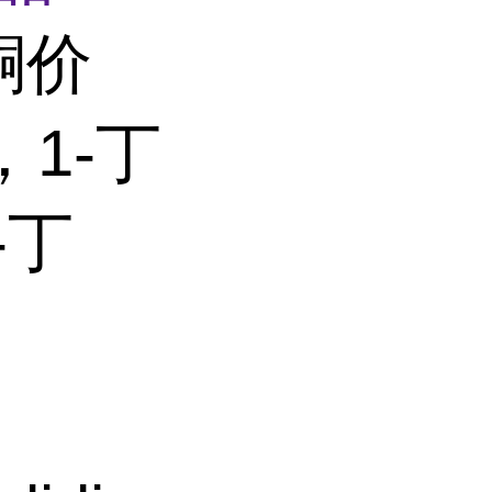
酮价
1-丁
-丁