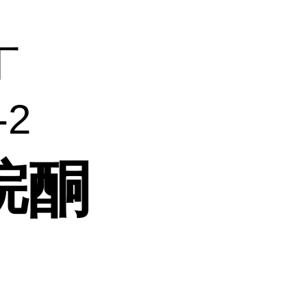
丁
-2
烷酮