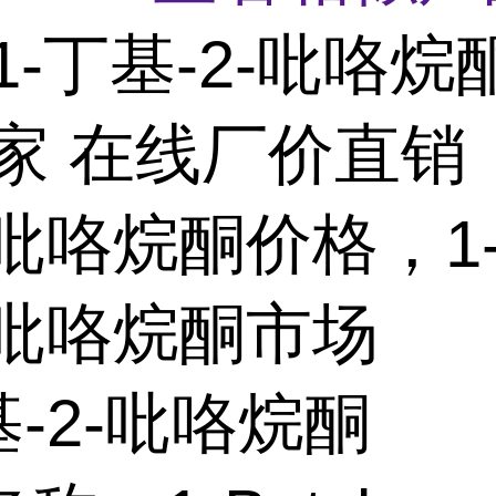
1-丁基-2-吡咯烷
家 在线厂价直销，
-吡咯烷酮价格，1
-吡咯烷酮市场
基-2-吡咯烷酮