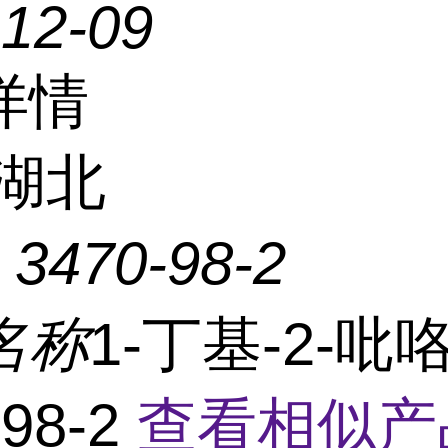
-12-09
详情
湖北
：
3470-98-2
名称
1-丁基-2-吡
-98-2
查看相似产