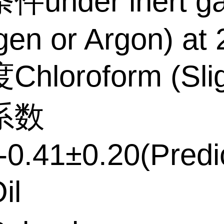
under inert g
ogen or Argon) at
loroform (Slig
系数
-0.41±0.20(Predi
il