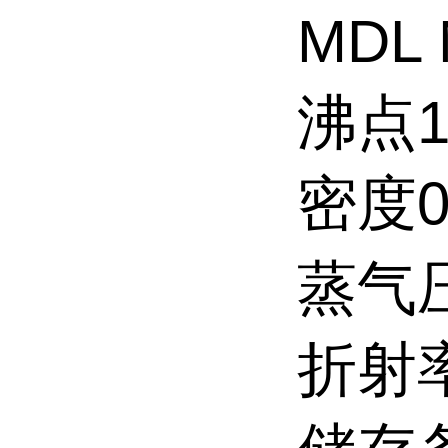
MDL 
沸点13
密度0,
蒸气压
折射率1