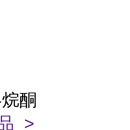
咯烷酮
品 >