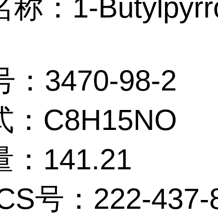
：1-Butylpyrrol
e
：3470-98-2
：C8H15NO
：141.21
CS号：222-437-