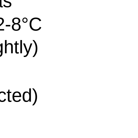
as
 2-8°C
htly)
cted)