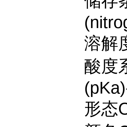
储存条件
(nitr
溶解度Ch
酸度
(pKa)
形态O