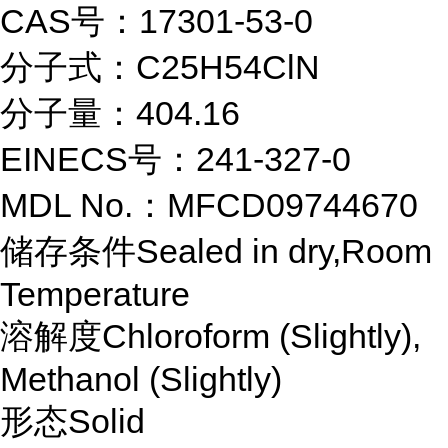
CAS号：17301-53-0
分子式：C25H54ClN
分子量：404.16
EINECS号：241-327-0
MDL No.：MFCD09744670
储存条件Sealed in dry,Room
Temperature
溶解度Chloroform (Slightly),
Methanol (Slightly)
形态Solid